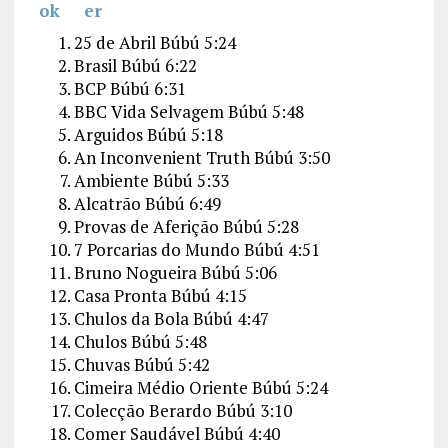
25 de Abril
Búbú
5:24
Brasil
Búbú
6:22
BCP
Búbú
6:31
BBC Vida Selvagem
Búbú
5:48
Arguidos
Búbú
5:18
An Inconvenient Truth
Búbú
3:50
Ambiente
Búbú
5:33
Alcatrão
Búbú
6:49
Provas de Aferição
Búbú
5:28
7 Porcarias do Mundo
Búbú
4:51
Bruno Nogueira
Búbú
5:06
Casa Pronta
Búbú
4:15
Chulos da Bola
Búbú
4:47
Chulos
Búbú
5:48
Chuvas
Búbú
5:42
Cimeira Médio Oriente
Búbú
5:24
Colecção Berardo
Búbú
3:10
Comer Saudável
Búbú
4:40