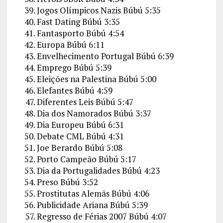
Jogos Olímpicos Nazis
Búbú
5:35
Fast Dating
Búbú
3:35
Fantasporto
Búbú
4:54
Europa
Búbú
6:11
Envelhecimento Portugal
Búbú
6:39
Emprego
Búbú
5:39
Eleições na Palestina
Búbú
5:00
Elefantes
Búbú
4:59
Diferentes Leis
Búbú
5:47
Dia dos Namorados
Búbú
3:37
Dia Europeu
Búbú
6:31
Debate CML
Búbú
4:31
Joe Berardo
Búbú
5:08
Porto Campeão
Búbú
5:17
Dia da Portugalidades
Búbú
4:23
Preso
Búbú
3:52
Prostitutas Alemãs
Búbú
4:06
Publicidade Ariana
Búbú
5:39
Regresso de Férias 2007
Búbú
4:07