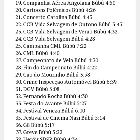
Companhia Aérea Angolana
Búbú
4:50
Cartoons Polémicos
Búbú
4:26
Concerto Carolina
Búbú
4:43
CCB Vida Selvagem de Outono
Búbú
3:45
CCB Vida Selvagem de Verão
Búbú
4:32
CCB Vida Selvagem
Búbú
4:28
Campanha CML
Búbú
7:22
CML
Búbú
4:40
Campeonato de Vela
Búbú
4:30
Fim do Campeonato
Búbú
4:22
Cão do Mourinho
Búbú
3:58
Crime Inspecção Automóvel
Búbú
6:39
DGV
Búbú
5:08
Fernando Rocha
Búbú
4:30
Festa do Avante
Búbú
5:27
Festival Veneza
Búbú
6:00
Festival de Cinema Nazi
Búbú
5:14
G8
Búbú
5:17
Greve
Búbú
5:22
Heróis SBSR
Búbú
4:34