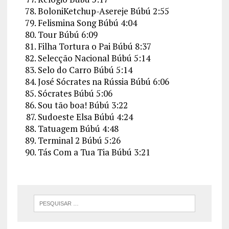
BoloniKetchup-Asereje
Búbú
2:55
Felismina Song
Búbú
4:04
Tour
Búbú
6:09
Filha Tortura o Pai
Búbú
8:37
Selecção Nacional
Búbú
5:14
Selo do Carro
Búbú
5:14
José Sócrates na Rússia
Búbú
6:06
Sócrates
Búbú
5:06
Sou tão boa!
Búbú
3:22
Sudoeste Elsa
Búbú
4:24
Tatuagem
Búbú
4:48
Terminal 2
Búbú
5:26
Tás Com a Tua Tia
Búbú
3:21