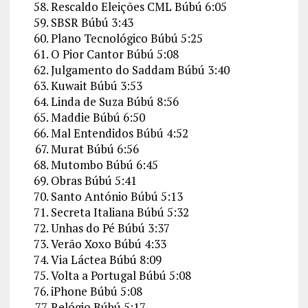
Rescaldo Eleições CML
Búbú
6:05
SBSR
Búbú
3:43
Plano Tecnológico
Búbú
5:25
O Pior Cantor
Búbú
5:08
Julgamento do Saddam
Búbú
3:40
Kuwait
Búbú
3:53
Linda de Suza
Búbú
8:56
Maddie
Búbú
6:50
Mal Entendidos
Búbú
4:52
Murat
Búbú
6:56
Mutombo
Búbú
6:45
Obras
Búbú
5:41
Santo António
Búbú
5:13
Secreta Italiana
Búbú
5:32
Unhas do Pé
Búbú
3:37
Verão Xoxo
Búbú
4:33
Via Láctea
Búbú
8:09
Volta a Portugal
Búbú
5:08
iPhone
Búbú
5:08
Relógio
Búbú
5:17