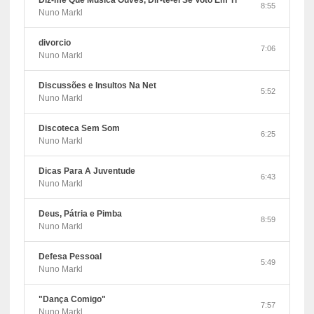
Diz-me Que Música Ouves, Dir-te-ei Se Voto Em Ti
8:55
Nuno Markl
divorcio
7:06
Nuno Markl
Discussões e Insultos Na Net
5:52
Nuno Markl
Discoteca Sem Som
6:25
Nuno Markl
Dicas Para A Juventude
6:43
Nuno Markl
Deus, Pátria e Pimba
8:59
Nuno Markl
Defesa Pessoal
5:49
Nuno Markl
"Dança Comigo"
7:57
Nuno Markl