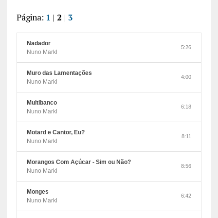
Página:
1
|
2
|
3
Nadador
5:26
Nuno Markl
Muro das Lamentações
4:00
Nuno Markl
Multibanco
6:18
Nuno Markl
Motard e Cantor, Eu?
8:11
Nuno Markl
Morangos Com Açúcar - Sim ou Não?
8:56
Nuno Markl
Monges
6:42
Nuno Markl