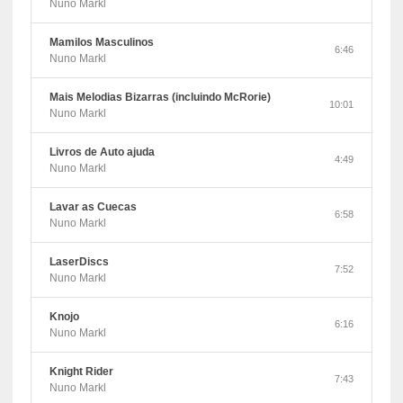
Nuno Markl
Mamilos Masculinos
6:46
Nuno Markl
Mais Melodias Bizarras (incluindo McRorie)
10:01
Nuno Markl
Livros de Auto ajuda
4:49
Nuno Markl
Lavar as Cuecas
6:58
Nuno Markl
LaserDiscs
7:52
Nuno Markl
Knojo
6:16
Nuno Markl
Knight Rider
7:43
Nuno Markl