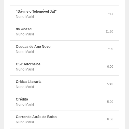
"Dá-me o Telemóvel Já!"
7:14
Nuno Markl
da weasel
11:20
Nuno Markl
Cuecas de Ano Novo
7:09
Nuno Markl
CSI: Alfornelos
6:00
Nuno Markl
Critica Literaria
5:49
Nuno Markl
Crédito
5:20
Nuno Markl
Correndo Atrás de Bolas
6:06
Nuno Markl