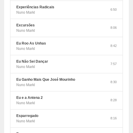
Experiências Radicais
6:50
Nuno Markl
Excursões
8:06
Nuno Markl
Eu Roo As Unhas
8:42
Nuno Markl
Eu Não Sei Dançar
7:57
Nuno Markl
Eu Ganho Mais Que José Mourinho
8:30
Nuno Markl
Eu e a Antena 2
8:28
Nuno Markl
Esparregado
8:16
Nuno Markl