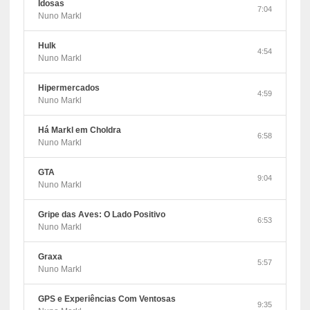
Idosas
7:04
Nuno Markl
Hulk
4:54
Nuno Markl
Hipermercados
4:59
Nuno Markl
Há Markl em Choldra
6:58
Nuno Markl
GTA
9:04
Nuno Markl
Gripe das Aves: O Lado Positivo
6:53
Nuno Markl
Graxa
5:57
Nuno Markl
GPS e Experiências Com Ventosas
9:35