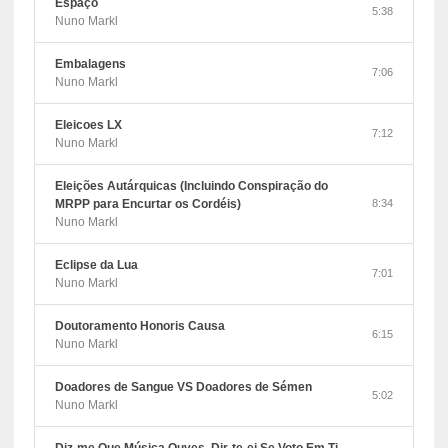
Espaço
5:38
Nuno Markl
Embalagens
7:06
Nuno Markl
Eleicoes LX
7:12
Nuno Markl
Eleições Autárquicas (Incluindo Conspiração do
MRPP para Encurtar os Cordéis)
8:34
Nuno Markl
Eclipse da Lua
7:01
Nuno Markl
Doutoramento Honoris Causa
6:15
Nuno Markl
Doadores de Sangue VS Doadores de Sémen
5:02
Nuno Markl