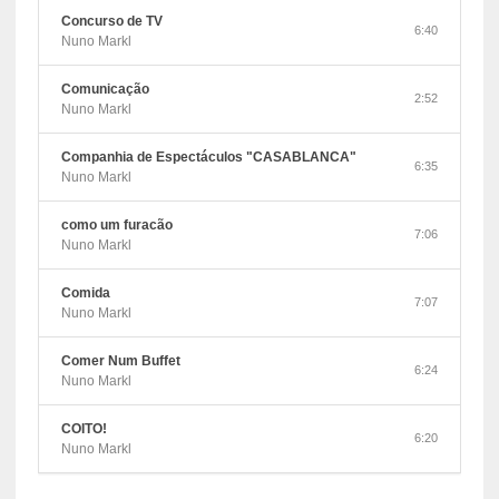
Concurso de TV
6:40
Nuno Markl
Comunicação
2:52
Nuno Markl
Companhia de Espectáculos "CASABLANCA"
6:35
Nuno Markl
como um furacão
7:06
Nuno Markl
Comida
7:07
Nuno Markl
Comer Num Buffet
6:24
Nuno Markl
COITO!
6:20
Nuno Markl