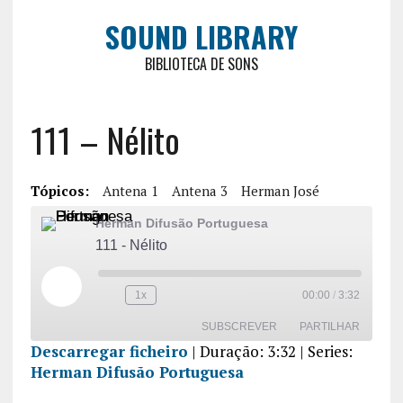
SOUND LIBRARY
BIBLIOTECA DE SONS
111 – Nélito
Tópicos:
Antena 1
Antena 3
Herman José
Herman Difusão Portuguesa
111 - Nélito
1x
00:00
/
3:32
SUBSCREVER
PARTILHAR
Descarregar ficheiro
|
Duração: 3:32
| Series:
Herman Difusão Portuguesa
PARTILHA
R
FEED RSS