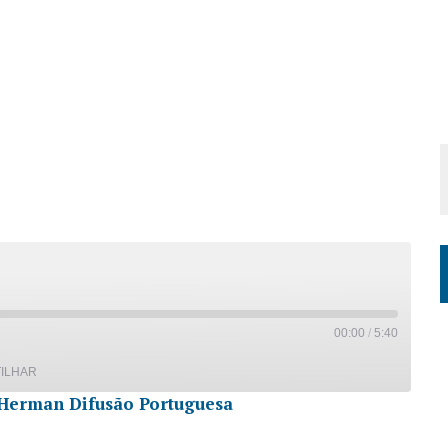
00:00
/
5:40
ILHAR
Herman Difusão Portuguesa