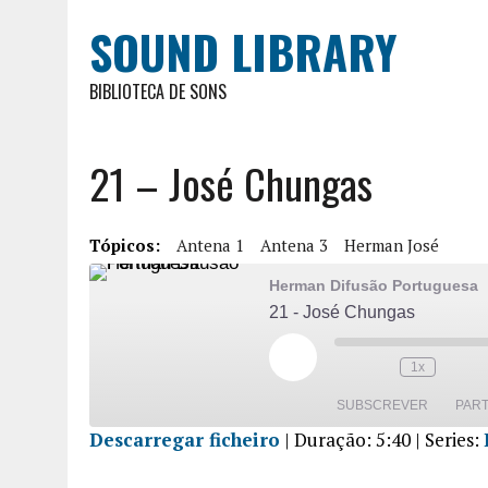
SOUND LIBRARY
BIBLIOTECA DE SONS
21 – José Chungas
Tópicos:
Antena 1
Antena 3
Herman José
Herman Difusão Portuguesa
21 - José Chungas
1x
SUBSCREVER
PART
Descarregar ficheiro
|
Duração: 5:40
| Series:
PARTILHA
R