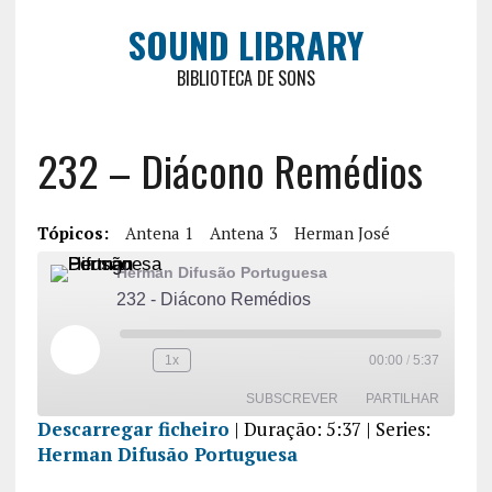
SOUND LIBRARY
BIBLIOTECA DE SONS
232 – Diácono Remédios
Tópicos:
Antena 1
Antena 3
Herman José
Herman Difusão Portuguesa
232 - Diácono Remédios
1x
00:00
/
5:37
SUBSCREVER
PARTILHAR
Descarregar ficheiro
|
Duração: 5:37
| Series:
Herman Difusão Portuguesa
PARTILHA
R
FEED RSS