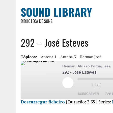
SOUND LIBRARY
BIBLIOTECA DE SONS
292 – José Esteves
Tópicos:
Antena 1
Antena 3
Herman José
Herman Difusão Portuguesa
292 - José Esteves
1x
SUBSCREVER
PART
Descarregar ficheiro
|
Duração: 3:35
| Series:
PARTILHA
R