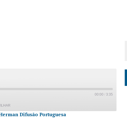
00:00
/
3:35
ILHAR
Herman Difusão Portuguesa