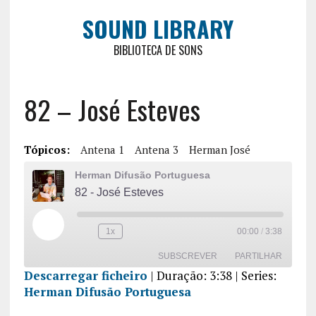
SOUND LIBRARY
BIBLIOTECA DE SONS
82 – José Esteves
Tópicos:
Antena 1
Antena 3
Herman José
Herman Difusão Portuguesa
82 - José Esteves
1x
00:00
/
3:38
SUBSCREVER
PARTILHAR
Descarregar ficheiro
|
Duração: 3:38
| Series:
Herman Difusão Portuguesa
PARTILHA
R
FEED RSS