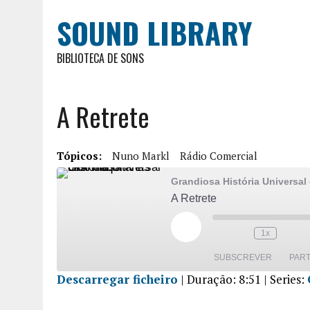
SOUND LIBRARY
BIBLIOTECA DE SONS
A Retrete
Tópicos:
Nuno Markl
Rádio Comercial
Grandiosa História Universal
A Retrete
1x
SUBSCREVER
PART
Descarregar ficheiro
|
Duração: 8:51
| Series:
PARTILHA
R