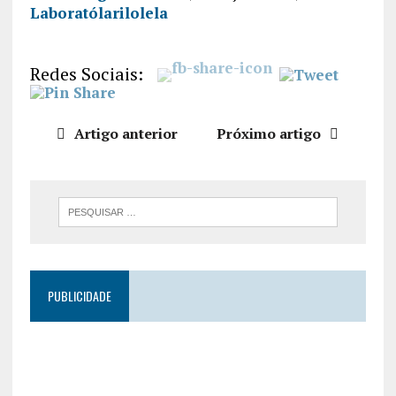
Laboratólarilolela
PARTILHA
R
FEED RSS
LIGAÇÃO
Redes Sociais:
INCORPO
RAR
Artigo anterior
Próximo artigo
PUBLICIDADE