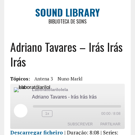
SOUND LIBRARY
BIBLIOTECA DE SONS
Adriano Tavares – Irás Irás
Irás
Tópicos:
Antena 3
Nuno Markl
Laboratólarilolela
Adriano Tavares - Irás Irás Irás
1x
00:00
/
8:08
SUBSCREVER
PARTILHAR
Descarregar ficheiro
|
Duração: 8:08
| Series: