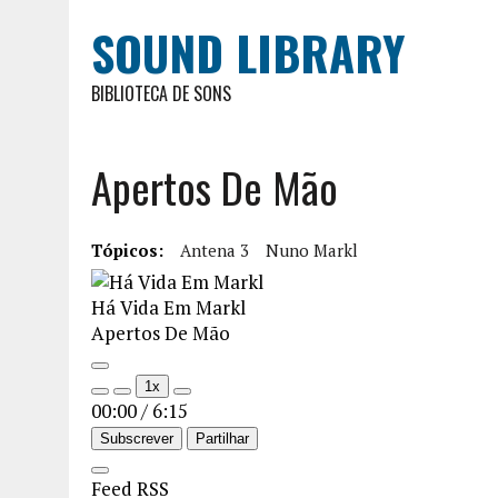
SOUND LIBRARY
BIBLIOTECA DE SONS
Apertos De Mão
Tópicos:
Antena 3
Nuno Markl
Há Vida Em Markl
Apertos De Mão
1x
00:00
/
6:15
Subscrever
Partilhar
Feed RSS