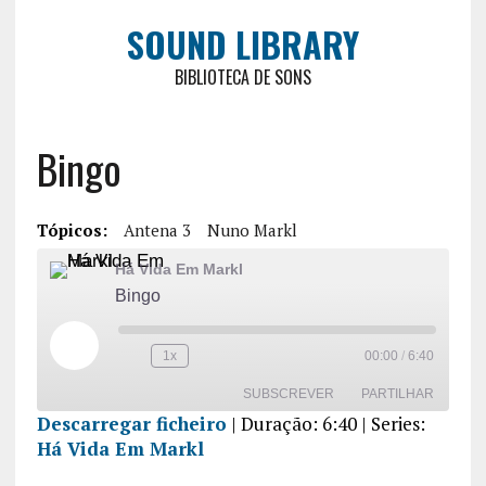
SOUND LIBRARY
BIBLIOTECA DE SONS
Bingo
Tópicos:
Antena 3
Nuno Markl
Há Vida Em Markl
Bingo
1x
00:00
/
6:40
SUBSCREVER
PARTILHAR
Descarregar ficheiro
|
Duração: 6:40
| Series:
Há Vida Em Markl
PARTILHA
R
FEED RSS