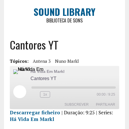
SOUND LIBRARY
BIBLIOTECA DE SONS
Cantores YT
Tópicos:
Antena 3
Nuno Markl
Há Vida Em Markl
Cantores YT
1x
00:00
/
9:25
SUBSCREVER
PARTILHAR
Descarregar ficheiro
|
Duração: 9:25
| Series:
Há Vida Em Markl
PARTILHA
R
FEED RSS