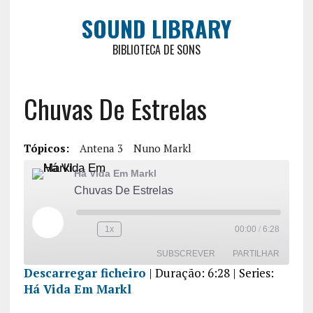
SOUND LIBRARY
BIBLIOTECA DE SONS
Chuvas De Estrelas
Tópicos:
Antena 3
Nuno Markl
Há Vida Em Markl
Chuvas De Estrelas
1x
00:00
/
6:28
SUBSCREVER
PARTILHAR
Descarregar ficheiro
|
Duração: 6:28
| Series:
Há Vida Em Markl
PARTILHA
R
FEED RSS