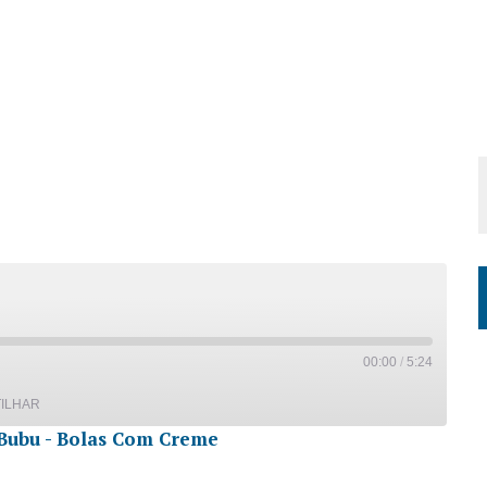
00:00
/
5:24
ILHAR
Bubu - Bolas Com Creme