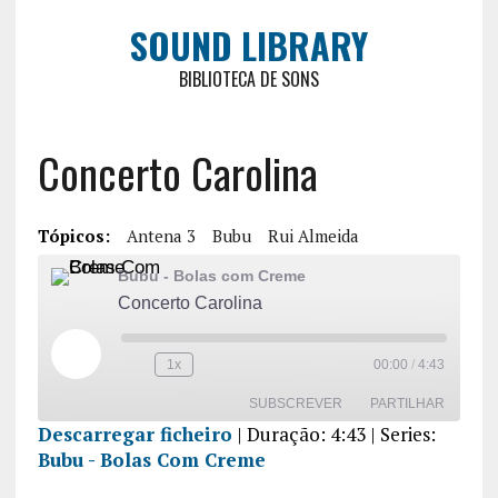
SOUND LIBRARY
BIBLIOTECA DE SONS
Concerto Carolina
Tópicos:
Antena 3
Bubu
Rui Almeida
Bubu - Bolas com Creme
Concerto Carolina
1x
00:00
/
4:43
SUBSCREVER
PARTILHAR
Descarregar ficheiro
|
Duração: 4:43
| Series:
Bubu - Bolas Com Creme
PARTILHA
R
FEED RSS