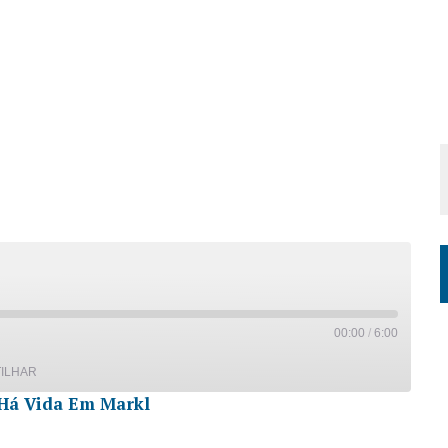
00:00
/
6:00
ILHAR
Há Vida Em Markl