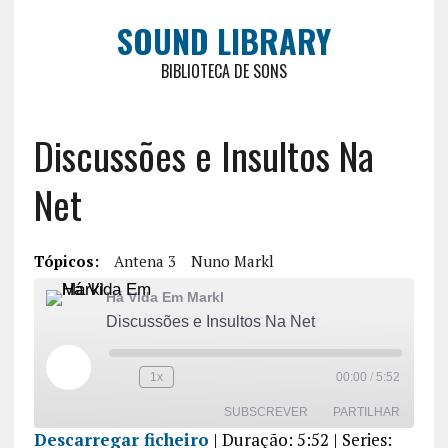
SOUND LIBRARY
BIBLIOTECA DE SONS
Discussões e Insultos Na
Net
Tópicos:
Antena 3
Nuno Markl
Há Vida Em Markl
Discussões e Insultos Na Net
1x
00:00
/
5:52
SUBSCREVER
PARTILHAR
Descarregar ficheiro
|
Duração: 5:52
| Series: