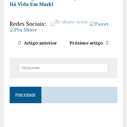
Há Vida Em Markl
PARTILHA
R
FEED RSS
LIGAÇÃO
Redes Sociais:
INCORPO
RAR
Artigo anterior
Próximo artigo
PUBLICIDADE