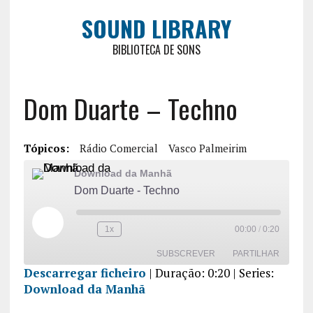
SOUND LIBRARY
BIBLIOTECA DE SONS
Dom Duarte – Techno
Tópicos:
Rádio Comercial
Vasco Palmeirim
Download da Manhã
Dom Duarte - Techno
1x
00:00
/
0:20
SUBSCREVER
PARTILHAR
Descarregar ficheiro
|
Duração: 0:20
| Series:
Download da Manhã
PARTILHA
R
FEED RSS