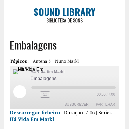
SOUND LIBRARY
BIBLIOTECA DE SONS
Embalagens
Tópicos:
Antena 3
Nuno Markl
Há Vida Em Markl
Embalagens
1x
00:00
/
7:06
SUBSCREVER
PARTILHAR
Descarregar ficheiro
|
Duração: 7:06
| Series:
Há Vida Em Markl
PARTILHA
R
FEED RSS