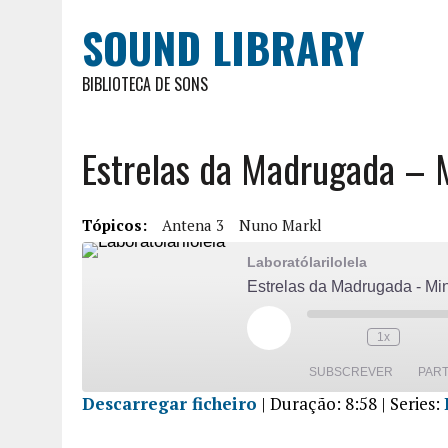
SOUND LIBRARY
BIBLIOTECA DE SONS
Estrelas da Madrugada – M
Tópicos:
Antena 3
Nuno Markl
Laboratólarilolela
Estrelas da Madrugada - Min
1x
SUBSCREVER
PART
Descarregar ficheiro
|
Duração: 8:58
| Series:
PARTILHA
R