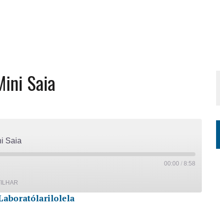
ini Saia
i Saia
00:00
/
8:58
ILHAR
Laboratólarilolela