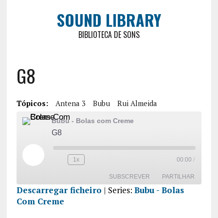
SOUND LIBRARY
BIBLIOTECA DE SONS
G8
Tópicos:
Antena 3
Bubu
Rui Almeida
Bubu - Bolas com Creme
G8
1x
00:00
/
SUBSCREVER
PARTILHAR
Descarregar ficheiro
| Series:
Bubu - Bolas
Com Creme
PARTILHA
R
FEED RSS