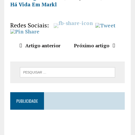
Há Vida Em Markl
PARTILHA
R
FEED RSS
LIGAÇÃO
Redes Sociais:
INCORPO
RAR
Artigo anterior
Próximo artigo
PUBLICIDADE