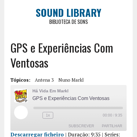
SOUND LIBRARY
BIBLIOTECA DE SONS
GPS e Experiências Com
Ventosas
Tópicos:
Antena 3
Nuno Markl
Há Vida Em Markl
GPS e Experiências Com Ventosas
1x
00:00
/
9:35
SUBSCREVER
PARTILHAR
Descarregar ficheiro
|
Duração: 9:35
| Series: