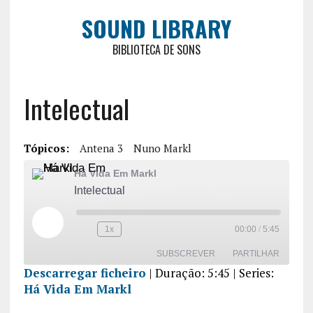
SOUND LIBRARY
BIBLIOTECA DE SONS
Intelectual
Tópicos:
Antena 3
Nuno Markl
Há Vida Em Markl
Intelectual
1x
00:00
/
5:45
SUBSCREVER
PARTILHAR
Descarregar ficheiro
|
Duração: 5:45
| Series:
Há Vida Em Markl
PARTILHA
R
FEED RSS