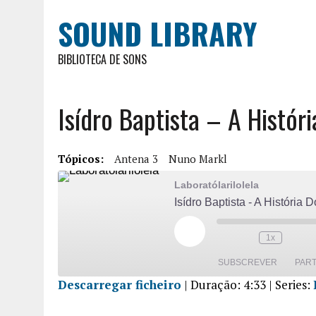
SOUND LIBRARY
BIBLIOTECA DE SONS
Isídro Baptista – A Histó
Tópicos:
Antena 3
Nuno Markl
Laboratólarilolela
Isídro Baptista - A História
1x
SUBSCREVER
PART
Descarregar ficheiro
|
Duração: 4:33
| Series:
PARTILHA
R