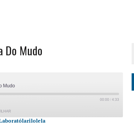
ria Do Mudo
 Do Mudo
00:00
/
4:33
ILHAR
Laboratólarilolela