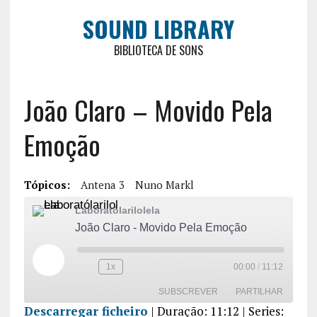
SOUND LIBRARY
BIBLIOTECA DE SONS
João Claro – Movido Pela
Emoção
Tópicos:
Antena 3
Nuno Markl
Laboratólarilolela
João Claro - Movido Pela Emoção
1x
00:00
/
11:12
SUBSCREVER
PARTILHAR
Descarregar ficheiro
|
Duração: 11:12
| Series: