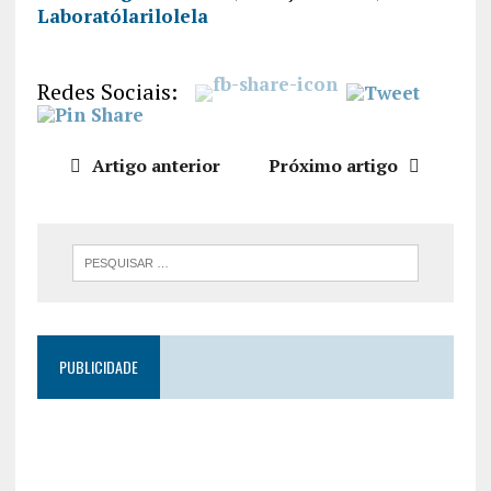
Laboratólarilolela
PARTILHA
R
FEED RSS
LIGAÇÃO
Redes Sociais:
INCORPO
RAR
Artigo anterior
Próximo artigo
PUBLICIDADE