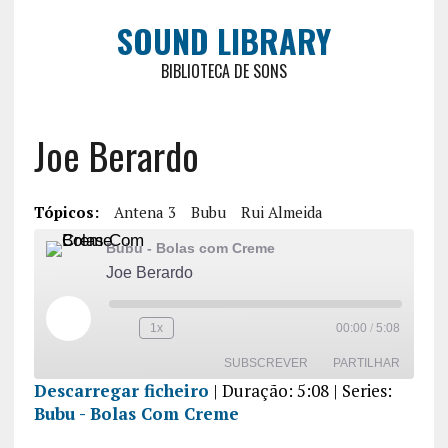
SOUND LIBRARY
BIBLIOTECA DE SONS
Joe Berardo
Tópicos:
Antena 3
Bubu
Rui Almeida
Bubu - Bolas com Creme
Joe Berardo
1x
00:00
/
5:08
SUBSCREVER
PARTILHAR
Descarregar ficheiro
|
Duração: 5:08
| Series:
Bubu - Bolas Com Creme
PARTILHA
R
FEED RSS