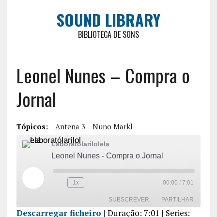
SOUND LIBRARY
BIBLIOTECA DE SONS
Leonel Nunes – Compra o
Jornal
Tópicos:
Antena 3
Nuno Markl
Laboratólarilolela
Leonel Nunes - Compra o Jornal
1x
00:00
/
7:01
SUBSCREVER
PARTILHAR
Descarregar ficheiro
|
Duração: 7:01
| Series: