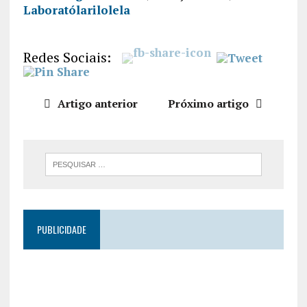
Laboratólarilolela
PARTILHA
R
FEED RSS
LIGAÇÃO
Redes Sociais:
INCORPO
RAR
Artigo anterior
Próximo artigo
PUBLICIDADE