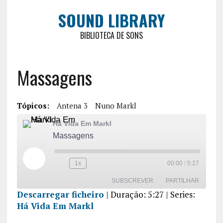
SOUND LIBRARY
BIBLIOTECA DE SONS
Massagens
Tópicos:
Antena 3
Nuno Markl
Há Vida Em Markl
Massagens
1x
00:00
/
5:27
SUBSCREVER
PARTILHAR
Descarregar ficheiro
|
Duração: 5:27
| Series:
Há Vida Em Markl
PARTILHA
R
FEED RSS