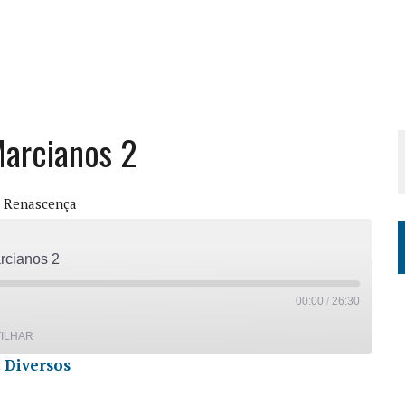
Marcianos 2
 Renascença
rcianos 2
00:00
/
26:30
ILHAR
:
Diversos