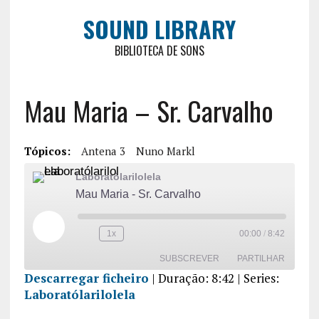
SOUND LIBRARY
BIBLIOTECA DE SONS
Mau Maria – Sr. Carvalho
Tópicos:
Antena 3
Nuno Markl
Laboratólarilolela
Mau Maria - Sr. Carvalho
1x
00:00
/
8:42
SUBSCREVER
PARTILHAR
Descarregar ficheiro
|
Duração: 8:42
| Series:
Laboratólarilolela
PARTILHA
R
FEED RSS