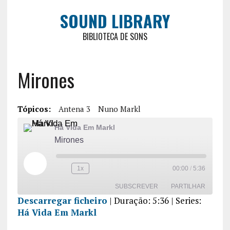
SOUND LIBRARY
BIBLIOTECA DE SONS
Mirones
Tópicos:
Antena 3
Nuno Markl
Há Vida Em Markl
Mirones
1x
00:00
/
5:36
SUBSCREVER
PARTILHAR
Descarregar ficheiro
|
Duração: 5:36
| Series:
Há Vida Em Markl
PARTILHA
R
FEED RSS