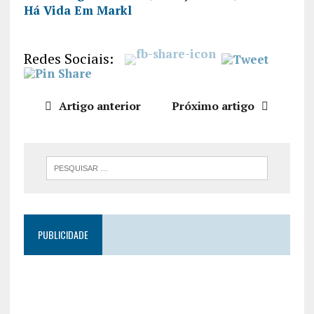
Há Vida Em Markl
PARTILHA
R
FEED RSS
LIGAÇÃO
Redes Sociais:
INCORPO
RAR
Artigo anterior
Próximo artigo
PUBLICIDADE