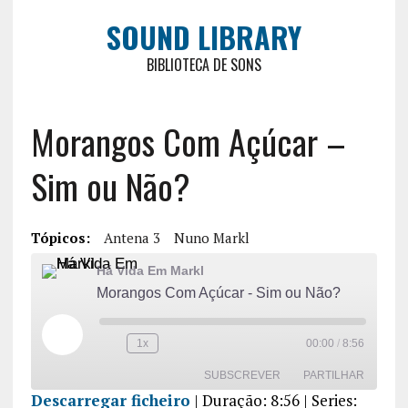
SOUND LIBRARY
BIBLIOTECA DE SONS
Morangos Com Açúcar –
Sim ou Não?
Tópicos:
Antena 3
Nuno Markl
Há Vida Em Markl
Morangos Com Açúcar - Sim ou Não?
1x
00:00
/
8:56
SUBSCREVER
PARTILHAR
Descarregar ficheiro
|
Duração: 8:56
| Series: