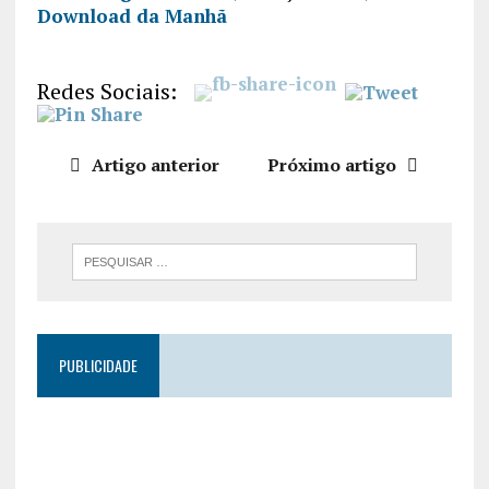
Download da Manhã
PARTILHA
R
FEED RSS
LIGAÇÃO
Redes Sociais:
INCORPO
RAR
Artigo anterior
Próximo artigo
PUBLICIDADE