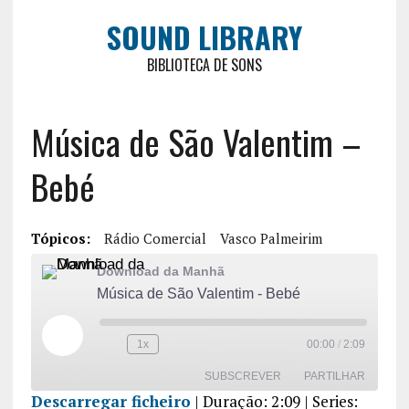
SOUND LIBRARY
BIBLIOTECA DE SONS
Música de São Valentim –
Bebé
Tópicos:
Rádio Comercial
Vasco Palmeirim
Download da Manhã
Música de São Valentim - Bebé
1x
00:00
/
2:09
SUBSCREVER
PARTILHAR
Descarregar ficheiro
|
Duração: 2:09
| Series: