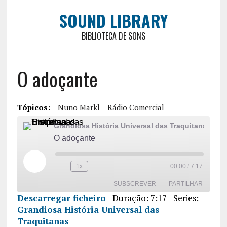
SOUND LIBRARY
BIBLIOTECA DE SONS
O adoçante
Tópicos:
Nuno Markl
Rádio Comercial
Grandiosa História Universal das Traquitanas
O adoçante
1x
00:00
/
7:17
SUBSCREVER
PARTILHAR
Descarregar ficheiro
|
Duração: 7:17
| Series:
Grandiosa História Universal das
PARTILHA
R
Traquitanas
FEED RSS