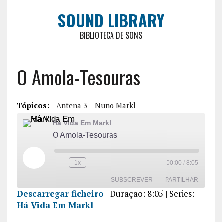
SOUND LIBRARY
BIBLIOTECA DE SONS
O Amola-Tesouras
Tópicos:
Antena 3
Nuno Markl
Há Vida Em Markl
O Amola-Tesouras
1x
00:00
/
8:05
SUBSCREVER
PARTILHAR
Descarregar ficheiro
|
Duração: 8:05
| Series:
Há Vida Em Markl
PARTILHA
R
FEED RSS