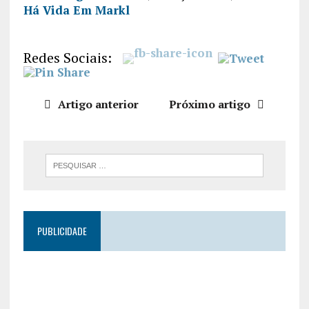
Há Vida Em Markl
PARTILHA
R
FEED RSS
LIGAÇÃO
Redes Sociais:
INCORPO
RAR
Artigo anterior
Próximo artigo
PUBLICIDADE