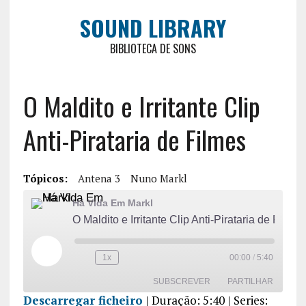
SOUND LIBRARY
BIBLIOTECA DE SONS
O Maldito e Irritante Clip
Anti-Pirataria de Filmes
Tópicos:
Antena 3
Nuno Markl
Há Vida Em Markl
O Maldito e Irritante Clip Anti-Pirataria de Filmes
1x
00:00
/
5:40
SUBSCREVER
PARTILHAR
Descarregar ficheiro
|
Duração: 5:40
| Series: