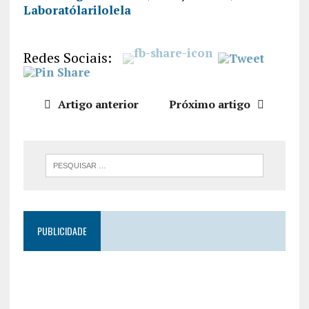
Laboratólarilolela
PARTILHA
R
FEED RSS
LIGAÇÃO
Redes Sociais:
INCORPO
RAR
Artigo anterior
Próximo artigo
PUBLICIDADE