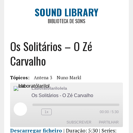
SOUND LIBRARY
BIBLIOTECA DE SONS
Os Solitários – O Zé
Carvalho
Tópicos:
Antena 3
Nuno Markl
Laboratólarilolela
Os Solitários - O Zé Carvalho
1x
00:00
/
5:30
SUBSCREVER
PARTILHAR
Descarregar ficheiro
|
Duração: 5:30
| Series: