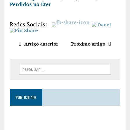
Perdidos no Éter
PARTILHA
R
FEED RSS
LIGAÇÃO
Redes Sociais:
INCORPO
RAR
Artigo anterior
Próximo artigo
PUBLICIDADE