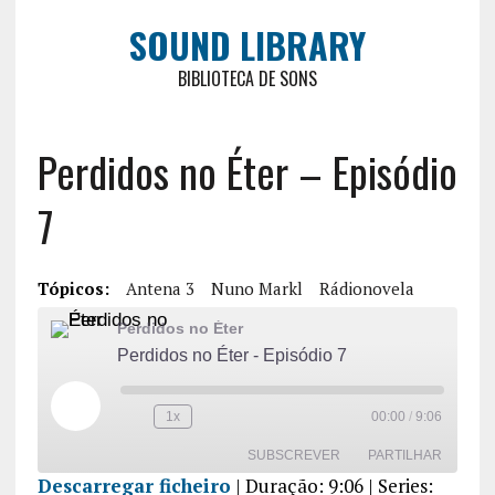
SOUND LIBRARY
BIBLIOTECA DE SONS
Perdidos no Éter – Episódio
7
Tópicos:
Antena 3
Nuno Markl
Rádionovela
Perdidos no Éter
Perdidos no Éter - Episódio 7
1x
00:00
/
9:06
SUBSCREVER
PARTILHAR
Descarregar ficheiro
|
Duração: 9:06
| Series: