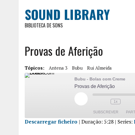
SOUND LIBRARY
BIBLIOTECA DE SONS
Provas de Aferição
Tópicos:
Antena 3
Bubu
Rui Almeida
Bubu - Bolas com Creme
Provas de Aferição
1x
SUBSCREVER
PART
Descarregar ficheiro
|
Duração: 5:28
| Series:
PARTILHA
R