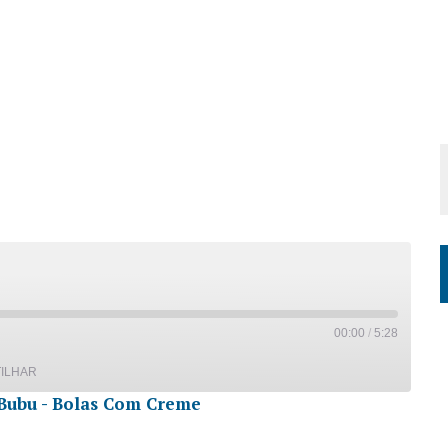
00:00
/
5:28
ILHAR
Bubu - Bolas Com Creme