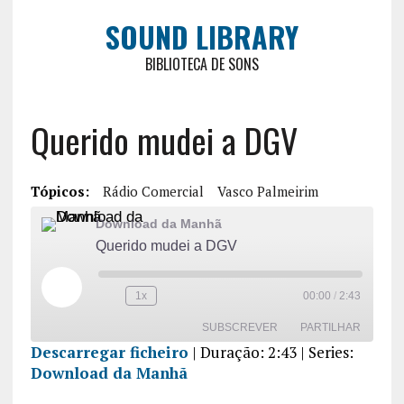
SOUND LIBRARY
BIBLIOTECA DE SONS
Querido mudei a DGV
Tópicos:
Rádio Comercial
Vasco Palmeirim
Download da Manhã
Querido mudei a DGV
1x
00:00
/
2:43
SUBSCREVER
PARTILHAR
Descarregar ficheiro
|
Duração: 2:43
| Series:
Download da Manhã
PARTILHA
R
FEED RSS