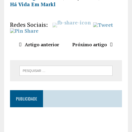
Há Vida Em Markl
PARTILHA
R
FEED RSS
LIGAÇÃO
Redes Sociais:
INCORPO
RAR
Artigo anterior
Próximo artigo
PUBLICIDADE