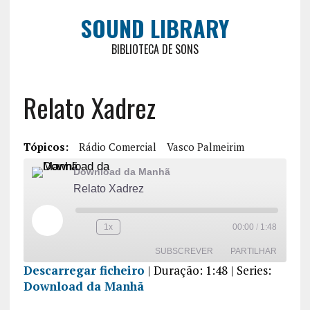
SOUND LIBRARY
BIBLIOTECA DE SONS
Relato Xadrez
Tópicos:
Rádio Comercial
Vasco Palmeirim
Download da Manhã
Relato Xadrez
1x
00:00
/
1:48
SUBSCREVER
PARTILHAR
Descarregar ficheiro
|
Duração: 1:48
| Series:
Download da Manhã
PARTILHA
R
FEED RSS