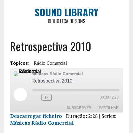
SOUND LIBRARY
BIBLIOTECA DE SONS
Retrospectiva 2010
Tópicos:
Rádio Comercial
Músicas Rádio Comercial
Retrospectiva 2010
1x
00:00
/
2:28
SUBSCREVER
PARTILHAR
Descarregar ficheiro
|
Duração: 2:28
| Series:
Músicas Rádio Comercial
PARTILHA
R
FEED RSS