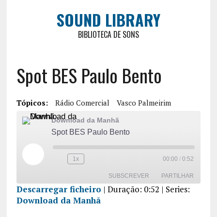
SOUND LIBRARY
BIBLIOTECA DE SONS
Spot BES Paulo Bento
Tópicos:
Rádio Comercial
Vasco Palmeirim
Download da Manhã
Spot BES Paulo Bento
1x
00:00
/
0:52
SUBSCREVER
PARTILHAR
Descarregar ficheiro
|
Duração: 0:52
| Series:
Download da Manhã
PARTILHA
R
FEED RSS