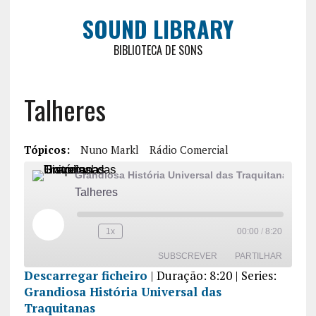
SOUND LIBRARY
BIBLIOTECA DE SONS
Talheres
Tópicos:
Nuno Markl
Rádio Comercial
Grandiosa História Universal das Traquitanas
Talheres
1x
00:00
/
8:20
SUBSCREVER
PARTILHAR
Descarregar ficheiro
|
Duração: 8:20
| Series:
Grandiosa História Universal das
PARTILHA
R
Traquitanas
FEED RSS