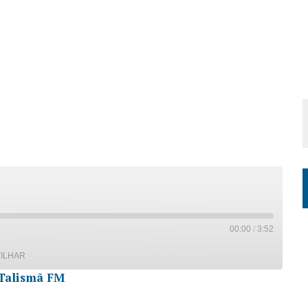
00:00
/
3:52
ILHAR
Talismã FM