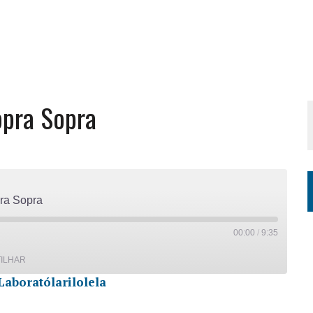
opra Sopra
pra Sopra
00:00
/
9:35
ILHAR
Laboratólarilolela