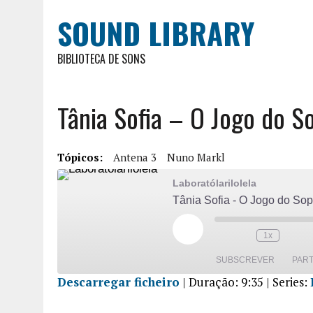
SOUND LIBRARY
BIBLIOTECA DE SONS
Tânia Sofia – O Jogo do S
Tópicos:
Antena 3
Nuno Markl
Laboratólarilolela
Tânia Sofia - O Jogo do So
1x
SUBSCREVER
PART
Descarregar ficheiro
|
Duração: 9:35
| Series:
PARTILHA
R