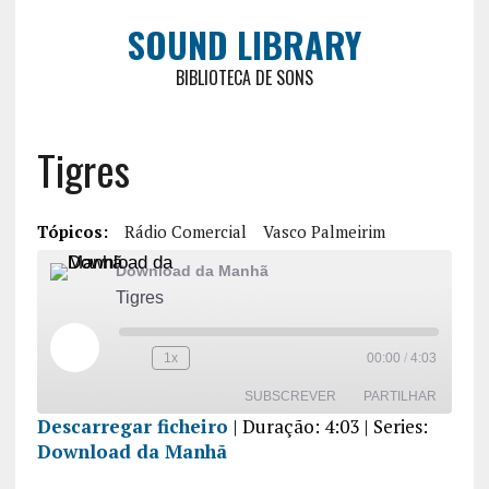
SOUND LIBRARY
BIBLIOTECA DE SONS
Tigres
Tópicos:
Rádio Comercial
Vasco Palmeirim
Download da Manhã
Tigres
1x
00:00
/
4:03
SUBSCREVER
PARTILHAR
Descarregar ficheiro
|
Duração: 4:03
| Series:
Download da Manhã
PARTILHA
R
FEED RSS