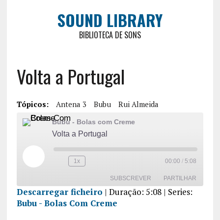
SOUND LIBRARY
BIBLIOTECA DE SONS
Volta a Portugal
Tópicos:
Antena 3
Bubu
Rui Almeida
Bubu - Bolas com Creme
Volta a Portugal
1x
00:00
/
5:08
SUBSCREVER
PARTILHAR
Descarregar ficheiro
|
Duração: 5:08
| Series:
Bubu - Bolas Com Creme
PARTILHA
R
FEED RSS