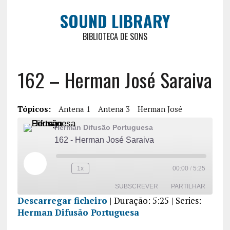
SOUND LIBRARY
BIBLIOTECA DE SONS
162 – Herman José Saraiva
Tópicos:
Antena 1
Antena 3
Herman José
Herman Difusão Portuguesa
162 - Herman José Saraiva
1x
00:00
/
5:25
SUBSCREVER
PARTILHAR
Descarregar ficheiro
|
Duração: 5:25
| Series:
Herman Difusão Portuguesa
PARTILHA
R
FEED RSS